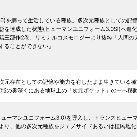
2.0)を纏って生活している種族。多次元種族としての記
を達成した状態(ヒューマンユニフォーム3.0SI)へ
籍三部作2巻、リミナルコスモロジーより抜粋「人間の
することができない」
次元存在としての記憶や能力を有したまま生きている種
領域の奥深くにある地球上の「次元ポケット」の中へ移動
ヒューマンユニフォーム3.0)を導入し、トランスヒュ
より、他の多次元種族をジェノサイドあるいは植民地化