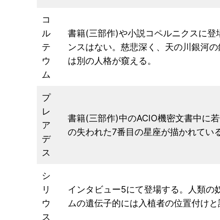
コ
ル
書籍(三部作)や小説コペルニクスに
テ
ンスはない。慈悲深く、天の川銀河の
ウ
は別の人格が窺える。
ム
プ
レ
書籍(三部作)中のACIO機密文書中
ア
の失われた7番目の星座が描かれてい
デ
ス
シ
リ
インタビュー5にて登場する。人類の
ウ
ムの遺伝子的には入植者の位置付けと
ス