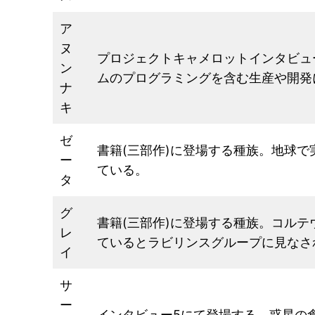
ア
ヌ
プロジェクトキャメロットインタビュ
ン
ムのプログラミングを含む生産や開発
ナ
キ
ゼ
書籍(三部作)に登場する種族。地球
ー
ている。
タ
グ
書籍(三部作)に登場する種族。コル
レ
ているとラビリンスグループに見なさ
イ
サ
ー
インタビュー5にて登場する。惑星の