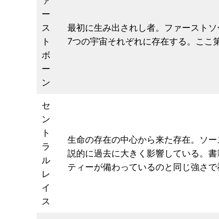
ァ
ー
ス
最初に生み出されし者。ファーストソ
ト
7つの宇宙それぞれに存在する。ここ第7
ボ
ー
ン
セ
ン
ト
生命の存在の中心から来た存在。ソー
ラ
説的に過去に大きく影響している。書
ル
ティーが備わっているのと同じ強さで
レ
イ
ス