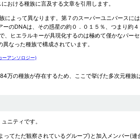
スにおける種族に言及する文章を引用します。
種族によって異なります。第７のスーパーユニバースに
アーのDNAは、その惑星の約０．０１５％、つまり約
中で、ヒエラルキーが具現化するのは極めて僅かなパー
の異なった種族で構成されています。
カーアンソロジー)
星に84万の種族が存在するため、ここで挙げた多次元種
ミュニティです。
よってただ観察されているグループ)と加入メンバー(連