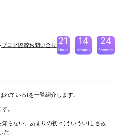
21
14
23
ブログ
協賛
お問い合せ
Hours
Minutes
Seconds
ばれている)を一覧紹介します。
ます。
知らない、あまりの初々(ういうい)しさ故
した。