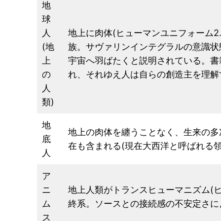
地
球
人
地上に肉体(ヒューマンユニフォーム
(地
族。サヴァリンインテグラルの意識状態
上
宇宙へ羽ばたくと説明されている。書
の
れ、それゆえ人は自らの創造主を理解
人
類)
地
地上の肉体を纏うことなく、生来の多
底
在も含まれる(現在大西洋と呼ばれる
人
ア
ニ
地上人類がトランスヒューマニズム(
ム
終系。ソースとの接続感の不安定さに
ス