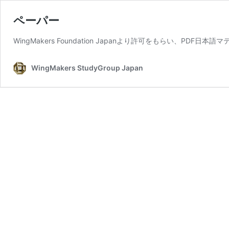
ペーパー
WingMakers Foundation Japanより許可をもらい、PD
WingMakers StudyGroup Japan